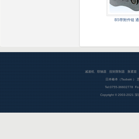
BS带附件链 
减速机
联轴器
扭矩限制器
胀紧套
日本椿本（Tsubaki ）
Tel:0755-36602778 
Copyright © 2003-202