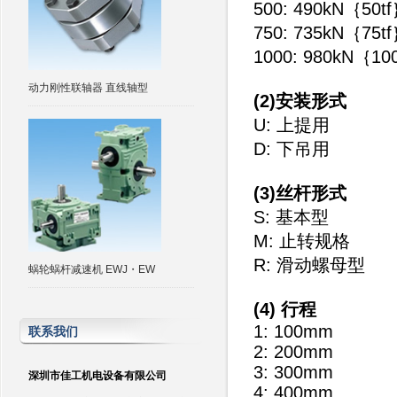
500: 490kN｛50t
750: 735kN｛75t
1000: 980kN｛10
动力刚性联轴器 直线轴型
(2)安装形式
U: 上提用
D: 下吊用
(3)丝杆形式
S: 基本型
M: 止转规格
R: 滑动螺母型
蜗轮蜗杆减速机 EWJ・EW
(4) 行程
1: 100mm
联系我们
2: 200mm
3: 300mm
深圳市佳工机电设备有限公司
4: 400mm