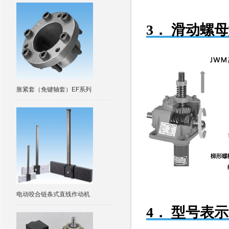
3． 滑动螺
胀紧套（免键轴套）EF系列
电动咬合链条式直线作动机
4． 型号表