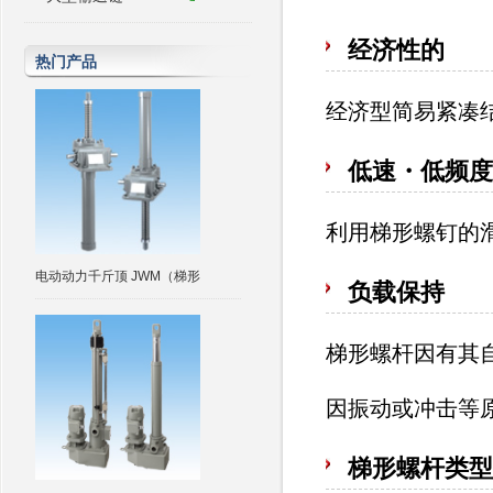
经济性的
热门产品
经济型简易紧凑
低速・低频度
利用梯形螺钉的
电动动力千斤顶 JWM（梯形
负载保持
梯形螺杆因有其
因振动或冲击等
梯形螺杆类型